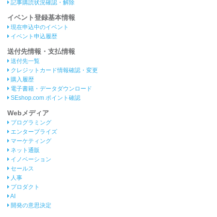
記事購読状況確認・解除
イベント登録基本情報
現在申込中のイベント
イベント申込履歴
送付先情報・支払情報
送付先一覧
クレジットカード情報確認・変更
購入履歴
電子書籍・データダウンロード
SEshop.com ポイント確認
Webメディア
プログラミング
エンタープライズ
マーケティング
ネット通販
イノベーション
セールス
人事
プロダクト
AI
開発の意思決定