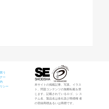
買う
ナー
内
本サイトの掲載記事、写真、イラス
リシー
ト、問題コンテンツの無断転載を禁
じます。記載されているロゴ、シ ス
テム名、製品名は各社及び商標権 者
の登録商標あるいは商標です。