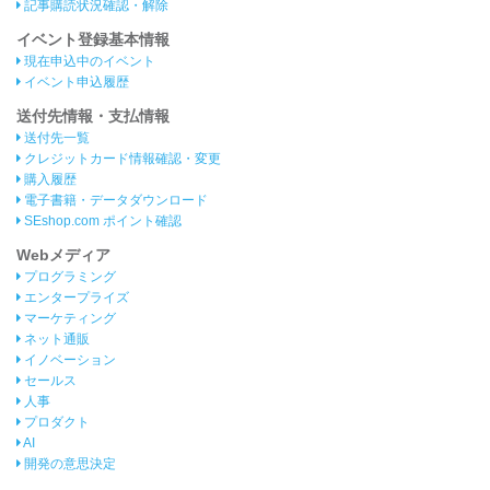
記事購読状況確認・解除
イベント登録基本情報
現在申込中のイベント
イベント申込履歴
送付先情報・支払情報
送付先一覧
クレジットカード情報確認・変更
購入履歴
電子書籍・データダウンロード
SEshop.com ポイント確認
Webメディア
プログラミング
エンタープライズ
マーケティング
ネット通販
イノベーション
セールス
人事
プロダクト
AI
開発の意思決定