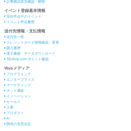
記事購読状況確認・解除
イベント登録基本情報
現在申込中のイベント
イベント申込履歴
送付先情報・支払情報
送付先一覧
クレジットカード情報確認・変更
購入履歴
電子書籍・データダウンロード
SEshop.com ポイント確認
Webメディア
プログラミング
エンタープライズ
マーケティング
ネット通販
イノベーション
セールス
人事
プロダクト
AI
開発の意思決定