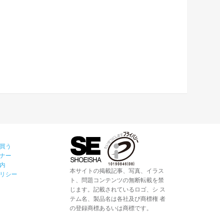
買う
ナー
内
本サイトの掲載記事、写真、イラス
リシー
ト、問題コンテンツの無断転載を禁
じます。記載されているロゴ、シ ス
テム名、製品名は各社及び商標権 者
の登録商標あるいは商標です。