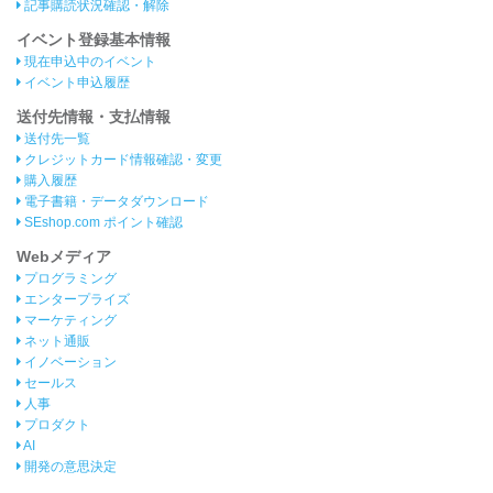
記事購読状況確認・解除
イベント登録基本情報
現在申込中のイベント
イベント申込履歴
送付先情報・支払情報
送付先一覧
クレジットカード情報確認・変更
購入履歴
電子書籍・データダウンロード
SEshop.com ポイント確認
Webメディア
プログラミング
エンタープライズ
マーケティング
ネット通販
イノベーション
セールス
人事
プロダクト
AI
開発の意思決定