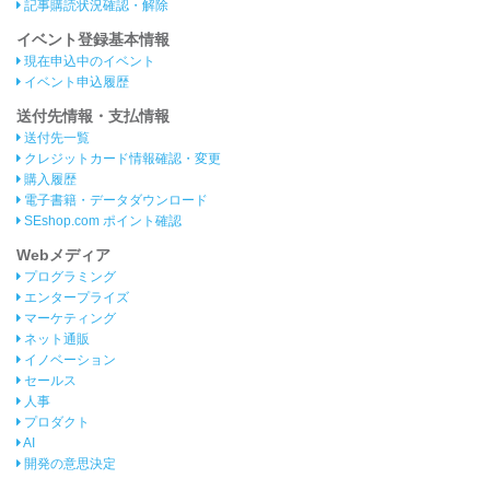
記事購読状況確認・解除
イベント登録基本情報
現在申込中のイベント
イベント申込履歴
送付先情報・支払情報
送付先一覧
クレジットカード情報確認・変更
購入履歴
電子書籍・データダウンロード
SEshop.com ポイント確認
Webメディア
プログラミング
エンタープライズ
マーケティング
ネット通販
イノベーション
セールス
人事
プロダクト
AI
開発の意思決定