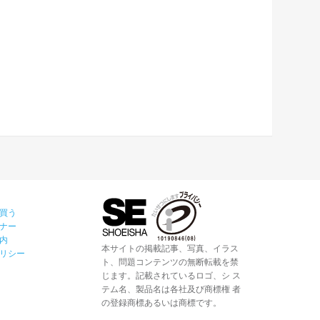
買う
ナー
内
本サイトの掲載記事、写真、イラス
リシー
ト、問題コンテンツの無断転載を禁
じます。記載されているロゴ、シ ス
テム名、製品名は各社及び商標権 者
の登録商標あるいは商標です。