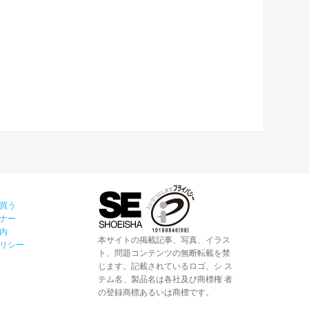
買う
ナー
内
本サイトの掲載記事、写真、イラス
リシー
ト、問題コンテンツの無断転載を禁
じます。記載されているロゴ、シ ス
テム名、製品名は各社及び商標権 者
の登録商標あるいは商標です。