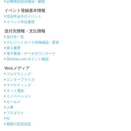
記事購読状況確認・解除
イベント登録基本情報
現在申込中のイベント
イベント申込履歴
送付先情報・支払情報
送付先一覧
クレジットカード情報確認・変更
購入履歴
電子書籍・データダウンロード
SEshop.com ポイント確認
Webメディア
プログラミング
エンタープライズ
マーケティング
ネット通販
イノベーション
セールス
人事
プロダクト
AI
開発の意思決定