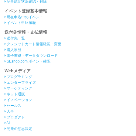
記事購読状況確認・解除
イベント登録基本情報
現在申込中のイベント
イベント申込履歴
送付先情報・支払情報
送付先一覧
クレジットカード情報確認・変更
購入履歴
電子書籍・データダウンロード
SEshop.com ポイント確認
Webメディア
プログラミング
エンタープライズ
マーケティング
ネット通販
イノベーション
セールス
人事
プロダクト
AI
開発の意思決定