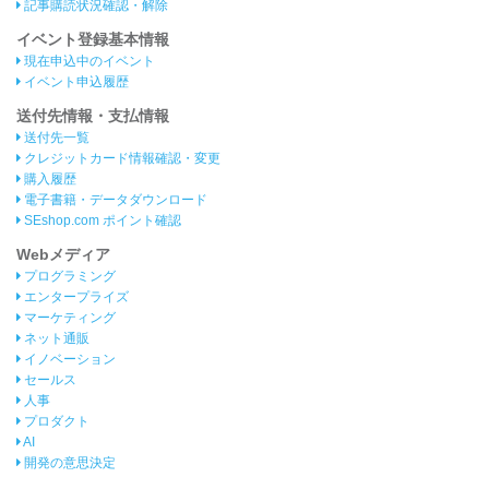
記事購読状況確認・解除
イベント登録基本情報
現在申込中のイベント
イベント申込履歴
送付先情報・支払情報
送付先一覧
クレジットカード情報確認・変更
購入履歴
電子書籍・データダウンロード
SEshop.com ポイント確認
Webメディア
プログラミング
エンタープライズ
マーケティング
ネット通販
イノベーション
セールス
人事
プロダクト
AI
開発の意思決定