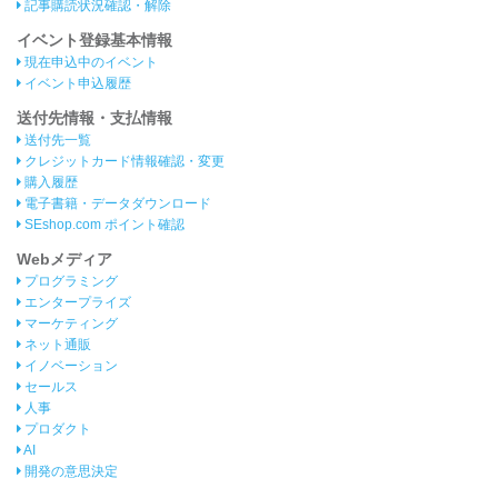
記事購読状況確認・解除
イベント登録基本情報
現在申込中のイベント
イベント申込履歴
送付先情報・支払情報
送付先一覧
クレジットカード情報確認・変更
購入履歴
電子書籍・データダウンロード
SEshop.com ポイント確認
Webメディア
プログラミング
エンタープライズ
マーケティング
ネット通販
イノベーション
セールス
人事
プロダクト
AI
開発の意思決定