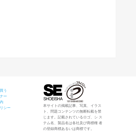
買う
ナー
内
本サイトの掲載記事、写真、イラス
リシー
ト、問題コンテンツの無断転載を禁
じます。記載されているロゴ、シ ス
テム名、製品名は各社及び商標権 者
の登録商標あるいは商標です。