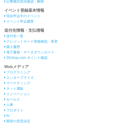
記事購読状況確認・解除
イベント登録基本情報
現在申込中のイベント
イベント申込履歴
送付先情報・支払情報
送付先一覧
クレジットカード情報確認・変更
購入履歴
電子書籍・データダウンロード
SEshop.com ポイント確認
Webメディア
プログラミング
エンタープライズ
マーケティング
ネット通販
イノベーション
セールス
人事
プロダクト
AI
開発の意思決定