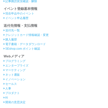
記事購読状況確認・解除
イベント登録基本情報
現在申込中のイベント
イベント申込履歴
送付先情報・支払情報
送付先一覧
クレジットカード情報確認・変更
購入履歴
電子書籍・データダウンロード
SEshop.com ポイント確認
Webメディア
プログラミング
エンタープライズ
マーケティング
ネット通販
イノベーション
セールス
人事
プロダクト
AI
開発の意思決定