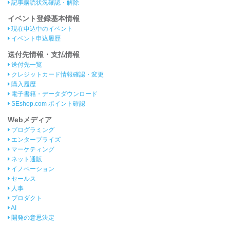
記事購読状況確認・解除
イベント登録基本情報
現在申込中のイベント
イベント申込履歴
送付先情報・支払情報
送付先一覧
クレジットカード情報確認・変更
購入履歴
電子書籍・データダウンロード
SEshop.com ポイント確認
Webメディア
プログラミング
エンタープライズ
マーケティング
ネット通販
イノベーション
セールス
人事
プロダクト
AI
開発の意思決定