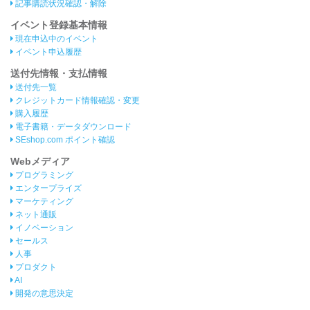
記事購読状況確認・解除
イベント登録基本情報
現在申込中のイベント
イベント申込履歴
送付先情報・支払情報
送付先一覧
クレジットカード情報確認・変更
購入履歴
電子書籍・データダウンロード
SEshop.com ポイント確認
Webメディア
プログラミング
エンタープライズ
マーケティング
ネット通販
イノベーション
セールス
人事
プロダクト
AI
開発の意思決定