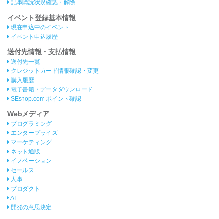
記事購読状況確認・解除
イベント登録基本情報
現在申込中のイベント
イベント申込履歴
送付先情報・支払情報
送付先一覧
クレジットカード情報確認・変更
購入履歴
電子書籍・データダウンロード
SEshop.com ポイント確認
Webメディア
プログラミング
エンタープライズ
マーケティング
ネット通販
イノベーション
セールス
人事
プロダクト
AI
開発の意思決定