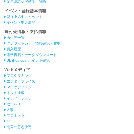
記事購読状況確認・解除
イベント登録基本情報
現在申込中のイベント
イベント申込履歴
送付先情報・支払情報
送付先一覧
クレジットカード情報確認・変更
購入履歴
電子書籍・データダウンロード
SEshop.com ポイント確認
Webメディア
プログラミング
エンタープライズ
マーケティング
ネット通販
イノベーション
セールス
人事
プロダクト
AI
開発の意思決定