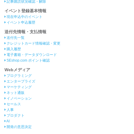
記事購読状況確認・解除
イベント登録基本情報
現在申込中のイベント
イベント申込履歴
送付先情報・支払情報
送付先一覧
クレジットカード情報確認・変更
購入履歴
電子書籍・データダウンロード
SEshop.com ポイント確認
Webメディア
プログラミング
エンタープライズ
マーケティング
ネット通販
イノベーション
セールス
人事
プロダクト
AI
開発の意思決定