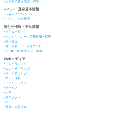
記事購読状況確認・解除
イベント登録基本情報
現在申込中のイベント
イベント申込履歴
送付先情報・支払情報
送付先一覧
クレジットカード情報確認・変更
購入履歴
電子書籍・データダウンロード
SEshop.com ポイント確認
Webメディア
プログラミング
エンタープライズ
マーケティング
ネット通販
イノベーション
セールス
人事
プロダクト
AI
開発の意思決定