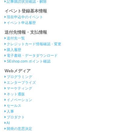
記事購読状況確認・解除
イベント登録基本情報
現在申込中のイベント
イベント申込履歴
送付先情報・支払情報
送付先一覧
クレジットカード情報確認・変更
購入履歴
電子書籍・データダウンロード
SEshop.com ポイント確認
Webメディア
プログラミング
エンタープライズ
マーケティング
ネット通販
イノベーション
セールス
人事
プロダクト
AI
開発の意思決定