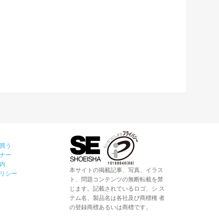
買う
ナー
内
本サイトの掲載記事、写真、イラス
リシー
ト、問題コンテンツの無断転載を禁
じます。記載されているロゴ、シ ス
テム名、製品名は各社及び商標権 者
の登録商標あるいは商標です。