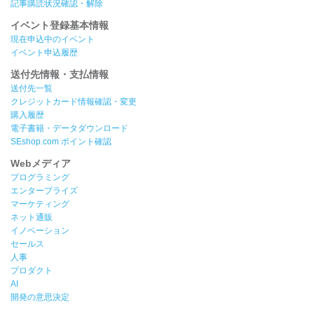
記事購読状況確認・解除
イベント登録基本情報
現在申込中のイベント
イベント申込履歴
送付先情報・支払情報
送付先一覧
クレジットカード情報確認・変更
購入履歴
電子書籍・データダウンロード
SEshop.com ポイント確認
Webメディア
プログラミング
エンタープライズ
マーケティング
ネット通販
イノベーション
セールス
人事
プロダクト
AI
開発の意思決定