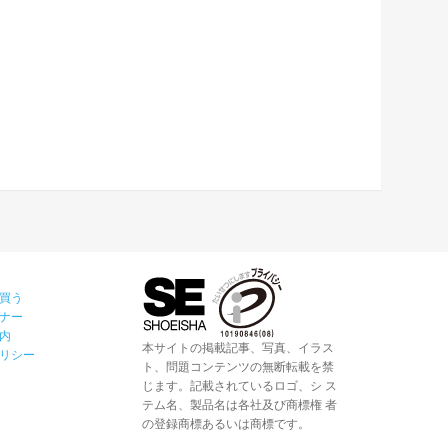
買う
ナー
内
本サイトの掲載記事、写真、イラス
リシー
ト、問題コンテンツの無断転載を禁
じます。記載されているロゴ、シ ス
テム名、製品名は各社及び商標権 者
の登録商標あるいは商標です。