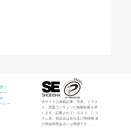
買う
ナー
内
本サイトの掲載記事、写真、イラス
リシー
ト、問題コンテンツの無断転載を禁
じます。記載されているロゴ、シ ス
テム名、製品名は各社及び商標権 者
の登録商標あるいは商標です。