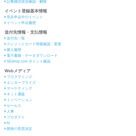
記事購読状況確認・解除
イベント登録基本情報
現在申込中のイベント
イベント申込履歴
送付先情報・支払情報
送付先一覧
クレジットカード情報確認・変更
購入履歴
電子書籍・データダウンロード
SEshop.com ポイント確認
Webメディア
プログラミング
エンタープライズ
マーケティング
ネット通販
イノベーション
セールス
人事
プロダクト
AI
開発の意思決定