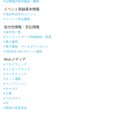
記事購読状況確認・解除
イベント登録基本情報
現在申込中のイベント
イベント申込履歴
送付先情報・支払情報
送付先一覧
クレジットカード情報確認・変更
購入履歴
電子書籍・データダウンロード
SEshop.com ポイント確認
Webメディア
プログラミング
エンタープライズ
マーケティング
ネット通販
イノベーション
セールス
人事
プロダクト
AI
開発の意思決定