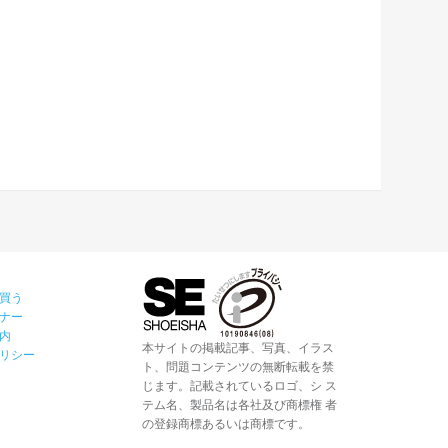
買う
ナー
内
本サイトの掲載記事、写真、イラス
リシー
ト、問題コンテンツの無断転載を禁
じます。記載されているロゴ、シ ス
テム名、製品名は各社及び商標権 者
の登録商標あるいは商標です。