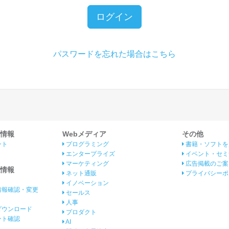
ログイン
パスワードを忘れた場合はこちら
情報
Webメディア
その他
ント
プログラミング
書籍・ソフトを
エンタープライズ
イベント・セミ
マーケティング
広告掲載のご案
情報
ネット通販
プライバシーポ
イノベーション
情報確認・変更
セールス
人事
ダウンロード
プロダクト
イント確認
AI