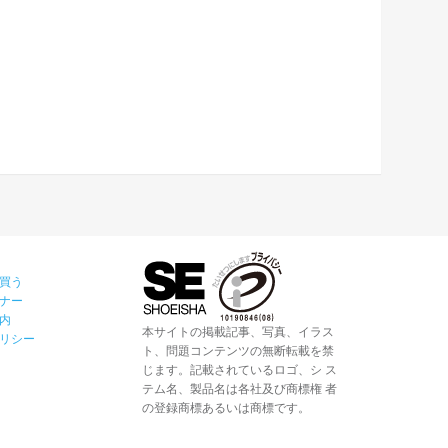
買う
ナー
内
本サイトの掲載記事、写真、イラス
リシー
ト、問題コンテンツの無断転載を禁
じます。記載されているロゴ、シ ス
テム名、製品名は各社及び商標権 者
の登録商標あるいは商標です。