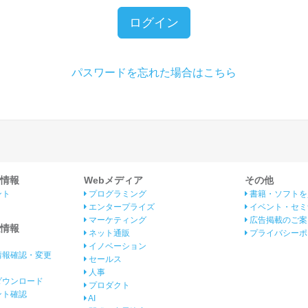
ログイン
パスワードを忘れた場合はこちら
情報
Webメディア
その他
ント
プログラミング
書籍・ソフトを
エンタープライズ
イベント・セミ
マーケティング
広告掲載のご案
情報
ネット通販
プライバシーポ
イノベーション
情報確認・変更
セールス
人事
ダウンロード
プロダクト
イント確認
AI