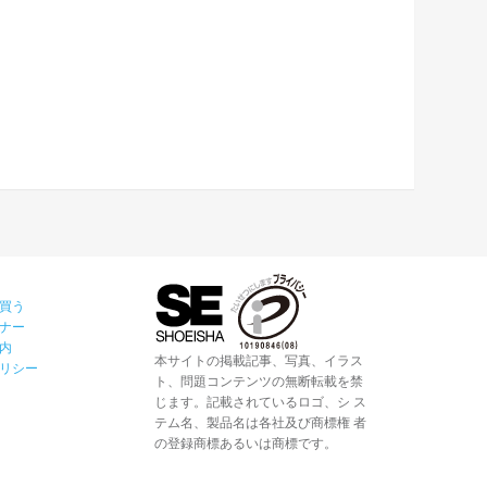
買う
ナー
内
本サイトの掲載記事、写真、イラス
リシー
ト、問題コンテンツの無断転載を禁
じます。記載されているロゴ、シ ス
テム名、製品名は各社及び商標権 者
の登録商標あるいは商標です。