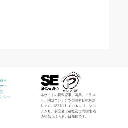
買う
ナー
内
本サイトの掲載記事、写真、イラス
リシー
ト、問題コンテンツの無断転載を禁
じます。記載されているロゴ、シ ス
テム名、製品名は各社及び商標権 者
の登録商標あるいは商標です。