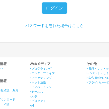
ログイン
パスワードを忘れた場合はこちら
情報
Webメディア
その他
ント
プログラミング
書籍・ソフトを
エンタープライズ
イベント・セミ
マーケティング
広告掲載のご案
情報
ネット通販
プライバシーポ
イノベーション
情報確認・変更
セールス
人事
ダウンロード
プロダクト
イント確認
AI