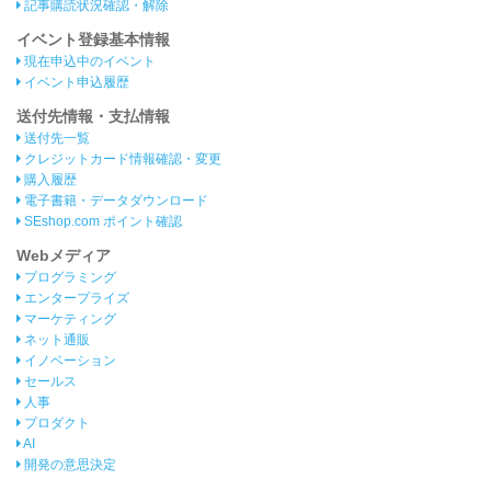
記事購読状況確認・解除
イベント登録基本情報
現在申込中のイベント
イベント申込履歴
送付先情報・支払情報
送付先一覧
クレジットカード情報確認・変更
購入履歴
電子書籍・データダウンロード
SEshop.com ポイント確認
Webメディア
プログラミング
エンタープライズ
マーケティング
ネット通販
イノベーション
セールス
人事
プロダクト
AI
開発の意思決定