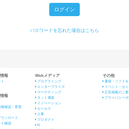
ログイン
パスワードを忘れた場合はこちら
情報
Webメディア
その他
ント
プログラミング
書籍・ソフトを
エンタープライズ
イベント・セミ
マーケティング
広告掲載のご案
情報
ネット通販
プライバシーポ
イノベーション
情報確認・変更
セールス
人事
ダウンロード
プロダクト
イント確認
AI