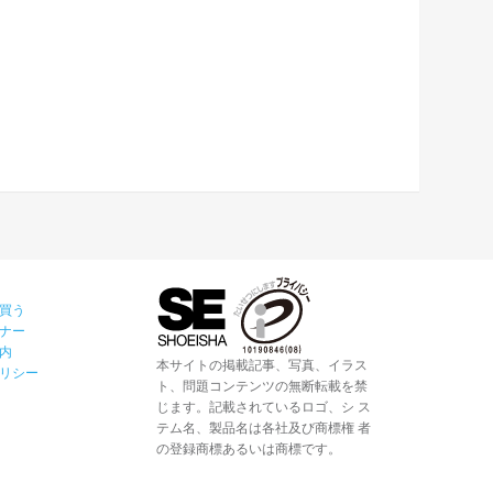
買う
ナー
内
本サイトの掲載記事、写真、イラス
リシー
ト、問題コンテンツの無断転載を禁
じます。記載されているロゴ、シ ス
テム名、製品名は各社及び商標権 者
の登録商標あるいは商標です。