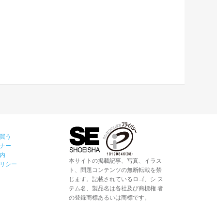
買う
ナー
内
本サイトの掲載記事、写真、イラス
リシー
ト、問題コンテンツの無断転載を禁
じます。記載されているロゴ、シ ス
テム名、製品名は各社及び商標権 者
の登録商標あるいは商標です。