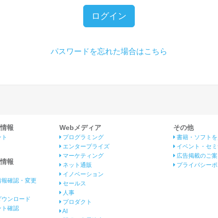
ログイン
パスワードを忘れた場合はこちら
情報
Webメディア
その他
ント
プログラミング
書籍・ソフトを
エンタープライズ
イベント・セミ
マーケティング
広告掲載のご案
情報
ネット通販
プライバシーポ
イノベーション
情報確認・変更
セールス
人事
ダウンロード
プロダクト
イント確認
AI