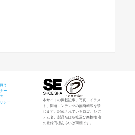
買う
ナー
内
本サイトの掲載記事、写真、イラス
リシー
ト、問題コンテンツの無断転載を禁
じます。記載されているロゴ、シ ス
テム名、製品名は各社及び商標権 者
の登録商標あるいは商標です。