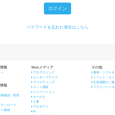
ログイン
パスワードを忘れた場合はこちら
情報
Webメディア
その他
ント
プログラミング
書籍・ソフトを
エンタープライズ
イベント・セミ
マーケティング
広告掲載のご案
情報
ネット通販
プライバシーポ
イノベーション
情報確認・変更
セールス
人事
ダウンロード
プロダクト
イント確認
AI