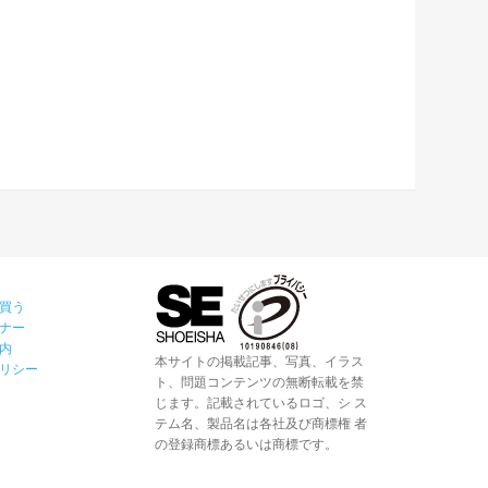
買う
ナー
内
本サイトの掲載記事、写真、イラス
リシー
ト、問題コンテンツの無断転載を禁
じます。記載されているロゴ、シ ス
テム名、製品名は各社及び商標権 者
の登録商標あるいは商標です。