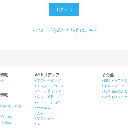
ログイン
パスワードを忘れた場合はこちら
情報
Webメディア
その他
ント
プログラミング
書籍・ソフトを
エンタープライズ
イベント・セミ
マーケティング
広告掲載のご案
情報
ネット通販
プライバシーポ
イノベーション
情報確認・変更
セールス
人事
ダウンロード
プロダクト
イント確認
AI