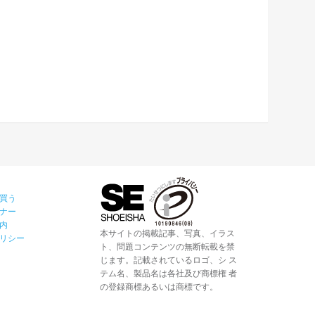
買う
ナー
内
本サイトの掲載記事、写真、イラス
リシー
ト、問題コンテンツの無断転載を禁
じます。記載されているロゴ、シ ス
テム名、製品名は各社及び商標権 者
の登録商標あるいは商標です。