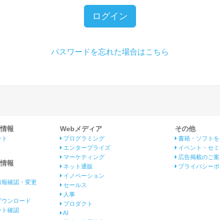
ログイン
パスワードを忘れた場合はこちら
情報
Webメディア
その他
ント
プログラミング
書籍・ソフトを
エンタープライズ
イベント・セミ
マーケティング
広告掲載のご案
情報
ネット通販
プライバシーポ
イノベーション
情報確認・変更
セールス
人事
ダウンロード
プロダクト
イント確認
AI