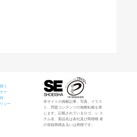
買う
ナー
内
本サイトの掲載記事、写真、イラス
リシー
ト、問題コンテンツの無断転載を禁
じます。記載されているロゴ、シ ス
テム名、製品名は各社及び商標権 者
の登録商標あるいは商標です。