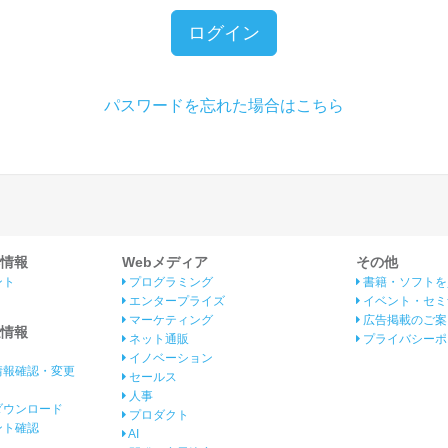
ログイン
パスワードを忘れた場合はこちら
情報
Webメディア
その他
ント
プログラミング
書籍・ソフトを
エンタープライズ
イベント・セミ
マーケティング
広告掲載のご案
情報
ネット通販
プライバシーポ
イノベーション
情報確認・変更
セールス
人事
ダウンロード
プロダクト
イント確認
AI